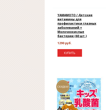
YAMAMOTO / Детские
витамины для
профилактики глазных
заболеваний +
Молочнокислые
бактерии (60 шт.)
1290 руб.
КУПИТЬ
СКИДКА!