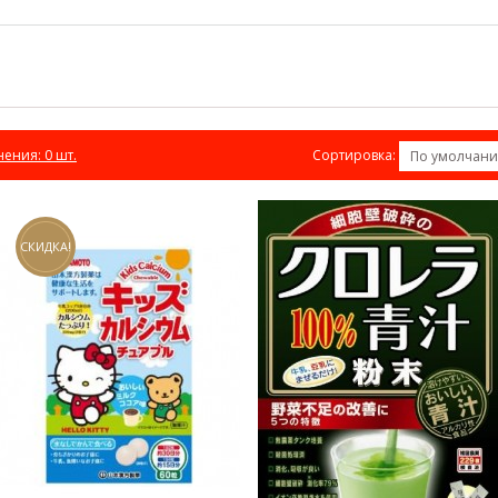
Сортировка:
нения: 0 шт.
По умолчан
СКИДКА!