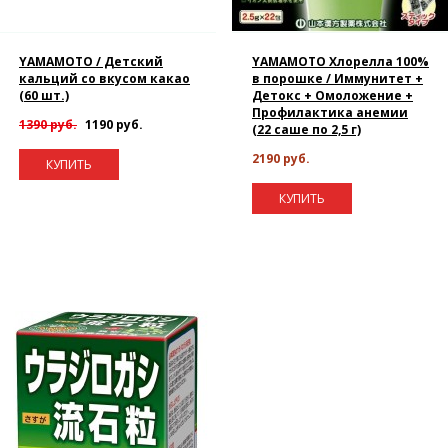
YAMAMOTO / Детский
YAMAMOTO Хлорелла 100%
кальций со вкусом какао
в порошке / Иммунитет +
(60 шт.)
Детокс + Омоложение +
Профилактика анемии
1390 руб.
1190 руб.
(22 саше по 2,5 г)
2190 руб.
КУПИТЬ
КУПИТЬ