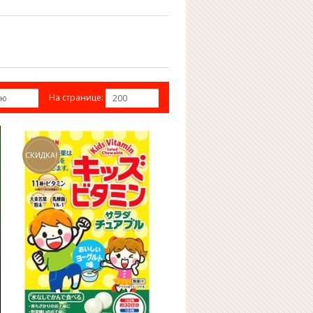
На странице:
ию
200
СКИДКА!