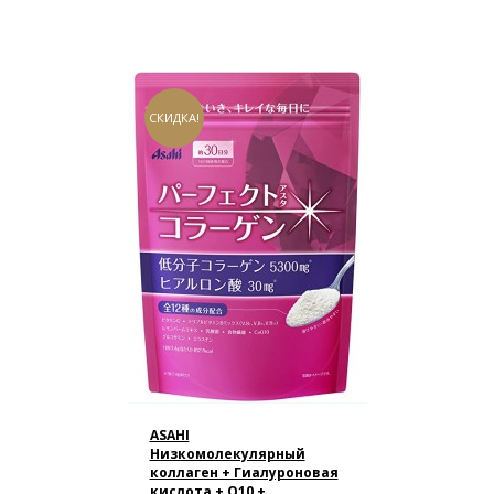
СКИДКА!
ASAHI
Низкомолекулярный
коллаген + Гиалуроновая
кислота + Q10 +