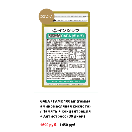
СКИДКА!
GABA / ГАМК 100 мг (гамма
аминомасляная кислота)
/ Память + Концентрация
+ Антистресс (30 дней)
1690 руб.
1450 руб.