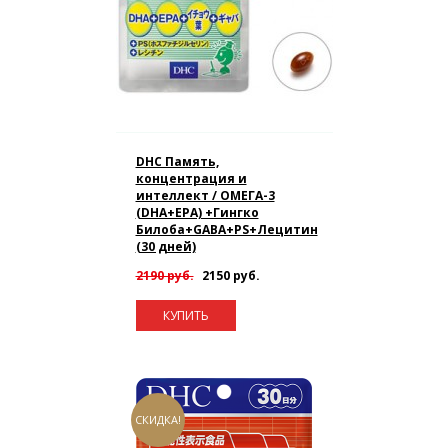
DHC Память,
концентрация и
интеллект / ОМЕГА-3
(DHA+EPA) +Гингко
Билоба+GABA+PS+Лецитин
(30 дней)
2190 руб.
2150 руб.
КУПИТЬ
СКИДКА!