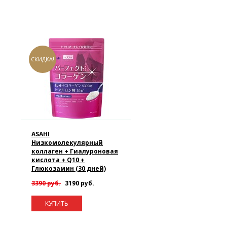
СКИДКА!
ASAHI
Низкомолекулярный
коллаген + Гиалуроновая
кислота + Q10 +
Глюкозамин (30 дней)
3390 руб.
3190 руб.
КУПИТЬ