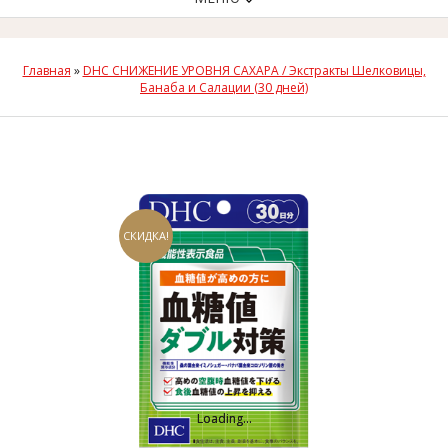
Главная
»
DHC СНИЖЕНИЕ УРОВНЯ САХАРА / Экстракты Шелковицы,
Банаба и Салации (30 дней)
СКИДКА!
Loading...
Loading...