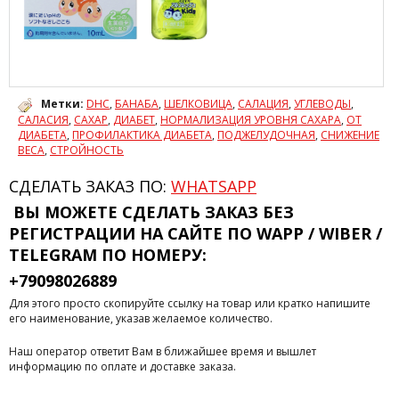
Метки:
DHC
,
БАНАБА
,
ШЕЛКОВИЦА
,
САЛАЦИЯ
,
УГЛЕВОДЫ
,
САЛАСИЯ
,
САХАР
,
ДИАБЕТ
,
НОРМАЛИЗАЦИЯ УРОВНЯ САХАРА
,
ОТ
ДИАБЕТА
,
ПРОФИЛАКТИКА ДИАБЕТА
,
ПОДЖЕЛУДОЧНАЯ
,
СНИЖЕНИЕ
ВЕСА
,
СТРОЙНОСТЬ
СДЕЛАТЬ ЗАКАЗ ПО:
WHATSAPP
ВЫ МОЖЕТЕ СДЕЛАТЬ ЗАКАЗ БЕЗ
РЕГИСТРАЦИИ
НА САЙТЕ ПО WAPP / WIBER /
TELEGRAM ПО НОМЕРУ:
+79098026889
Для этого просто скопируйте ссылку на товар или кратко напишите
его наименование, указав желаемое количество.
Наш оператор ответит Вам в ближайшее время и вышлет
информацию по оплате и доставке заказа.