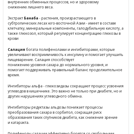
внутренних обменных процессов, но и здоровому
снижению лишнего веса.
Экстракт
Банаба
- растения, произрастающего в
субтропических лесах юго-восточной Азии - имеет в составе
клетчатку, минеральные компоненты, галодубильную кислоту, а
также глюкозол, который регулирует концентрацию глюкозы в
крови
Салация
богата полифенолами и ингибиторами, которые
увеличивают восприимчивость к инсулину и помогает улучшить
пищеварение. Салация способствует
понижению уровеня сахара до нормального уровня, и
помогает поддерживать правильный баланс продолжительное
время.
Ингибиторы альфа - глюкозидазы сокращают процесс усвоения
углеводов в кишечнике. Это важно не только при диабете, но и
других нарушениях углеводного обмена.
Ингибиторы редуктазы альдозы понижает процессы
преобразования сахара в сорбитол, сокращая риск
образования таких спутников диабета, как снижение зрение
и катаракта.
Полифенолы салации эффективно борятся со свободными