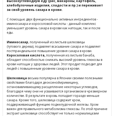
высокоуглеводную еду (рис, макароны, картофель,
хлебобулочные изделия, сладости и пр.) и переживает
за свой уровень сахара в крови.
С помощью двух функционально активных ингредиентов -
иминосахара и коросоловой кислоты - данный комплекс
уменьшает уровень сахара в крови как натощак, так и после
еды.
Иминосахар
, полученный из листьев шелковицы
(тутового дерева), подавляет всасывание сахара и подавляет
постпрандиальное повышение уровня сахара в крови.
Коросоловая кислота,
полученная из листьев банаба,
обладает способностью снижать высокий уровень глюкозы в
крови натощак у здоровых людей. Этот продукт подходит для
людей с повышенным уровнем сахара в крови.
Шелковица
весьма популярна в Японии своими полезными
свойствами благодаря деоксинойиримицину,
остановавливающему расщепление некоторых углеводов,
благодаря чему они не усваиваются организмом в чрезмерном
количестве. В результате в кровь попадает гораздо меньше
сахара. Кроме того, шелковица содержит хром,
поддерживающий функцию поджелудочной железы. Хром
важен для правильного метаболизма глюкозы. По этой причине
экстракт шелковице способствует не только нормалицазии