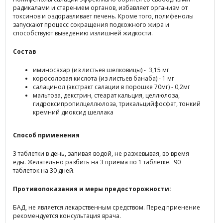
радикалами и старением органов, избавляет организм от
токсинов и оздоравливает печень. Кроме того, полифенолы
запускают процесс сокращения подкожного жира и
способствуют выведению излишней жидкости.
Состав
иминосахар (из листьев шелковицы) - 3,15 мг
коросоловая кислота (из листьев банаба) - 1 мг
салацинол (экстракт салации в порошке 70мг) - 0,2мг
мальтоза, декстрин, стеарат кальция, целлюлоза,
гидроксипропилцеллюлоза, трикальцийфосфат, тонкий
кремний диоксид шеллака
Способ применения
3 таблетки в день, запивая водой, не разжевывая, во время
еды. Желательно разбить на 3 приема по 1 таблетке. 90
таблеток на 30 дней.
Противопоказания и меры предосторожности:
БАД, не является лекарственным средством. Перед приенение
рекомендуется консультация врача.