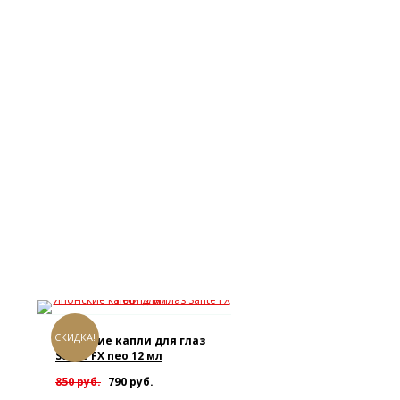
СКИДКА!
Японские капли для глаз
Sante FX neo 12 мл
850 руб.
790 руб.