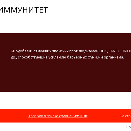
ИММУНИТЕТ
Биодобавки от лучших японских производителей DHC, FANCL, ORIHI
др., способствующие усилению барьерных функций организма.
На стр
Товаров в списке сравнения: 0 шт
Сортировка:
По