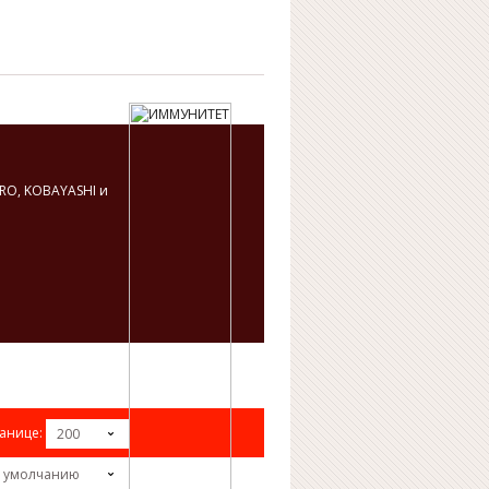
RO, KOBAYASHI и
анице:
200
 умолчанию