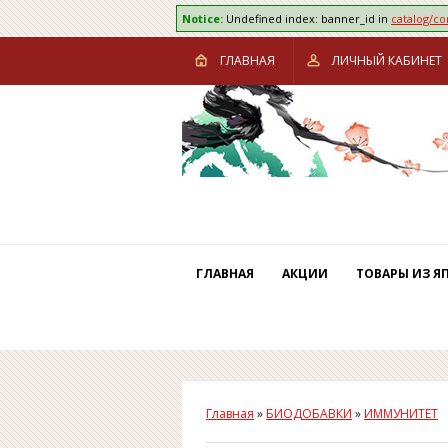
Notice:
Undefined index: banner_id in
catalog/c
ГЛАВНАЯ
ЛИЧНЫЙ КАБИНЕТ
ГЛАВНАЯ
АКЦИИ
ТОВАРЫ ИЗ Я
Главная
»
БИОДОБАВКИ
»
ИММУНИТЕТ