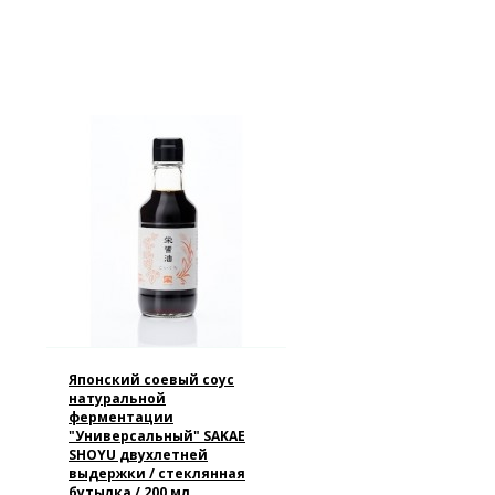
Японский соевый соус
натуральной
ферментации
"Универсальный" SAKAE
SHOYU двухлетней
выдержки / стеклянная
бутылка / 200 мл