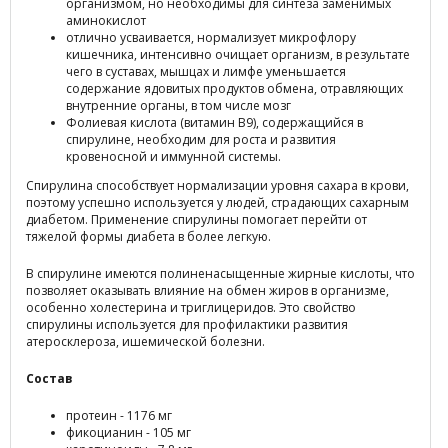
организмом, но необходимы для синтеза заменимых
аминокислот
отлично усваивается, нормализует микрофлору
кишечника, интенсивно очищает организм, в результате
чего в суставах, мышцах и лимфе уменьшается
содержание ядовитых продуктов обмена, отравляющих
внутренние органы, в том числе мозг
Фолиевая кислота (витамин В9), содержащийся в
спирулине, необходим для роста и развития
кровеносной и иммунной системы.
Спирулина способствует нормализации уровня сахара в крови,
поэтому успешно используется у людей, страдающих сахарным
диабетом. Применение спирулины помогает перейти от
тяжелой формы диабета в более легкую.
В спирулине имеются полиненасыщенные жирные кислоты, что
позволяет оказывать влияние на обмен жиров в организме,
особенно холестерина и триглицеридов. Это свойство
спирулины используется для профилактики развития
атеросклероза, ишемической болезни.
Состав
протеин - 1176 мг
фикоцианин - 105 мг