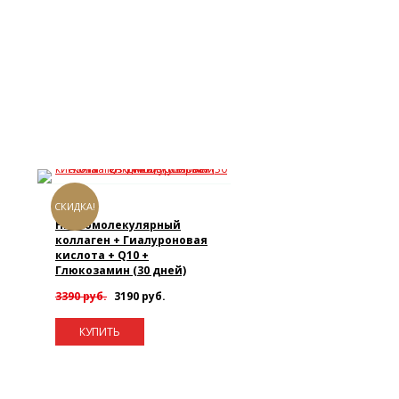
СКИДКА!
ASAHI
Низкомолекулярный
коллаген + Гиалуроновая
кислота + Q10 +
Глюкозамин (30 дней)
3390 руб.
3190 руб.
КУПИТЬ