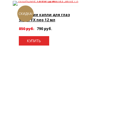
СКИДКА!
Японские капли для глаз
Sante FX neo 12 мл
850 руб.
790 руб.
КУПИТЬ