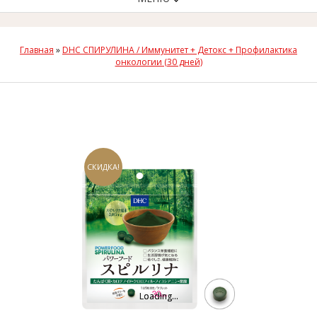
Главная
»
DHC СПИРУЛИНА / Иммунитет + Детокс + Профилактика
онкологии (30 дней)
СКИДКА!
Loading...
Loading...