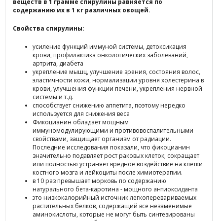
веществ в 1 грамме спирулины равняется по
содержанию их в 1 кг различных овощей.
Свойства спирулины:
усиление функций иммуной системы, детоксикация
крови, профилактика онкологических заболеваний,
артрита, диабета
укрепление мышц, улучшение зрения, состояния волос,
эластичности кожи, нормализации уровня холестерина в
крови, улучшения функции печени, укрепления нервной
системы и т.д.
способствует снижению аппетита, поэтому нередко
используется для снижения веса
Фикоцианин обладает мощным
иммуномодулирующими и противовоспалительными
свойствами, защищает организм от радиации.
Последние исследования показали, что фикоцианин
значительно подавляет рост раковых клеток; сокращает
или полностью устраняет вредное воздействие на клетки
костного мозга и лейкоциты после химиотерапии.
в 10 раз превышает морковь по содержанию
натурального бета-каротина - мощного антиоксиданта
это низкокалорийный источник легкоперевариваемых
растительных белков, содержащий все незаменимые
аминокислоты, которые не могут быть синтезированы