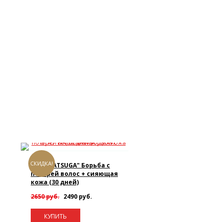
СКИДКА!
DHC "HATSUGA" Борьба с
потерей волос + сияющая
кожа (30 дней)
2650 руб.
2490 руб.
КУПИТЬ