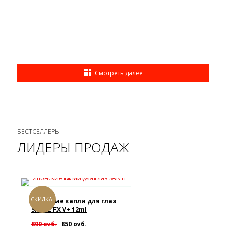
Смотреть далее
БЕСТСЕЛЛЕРЫ
ЛИДЕРЫ ПРОДАЖ
СКИДКА!
Японские капли для глаз
SANTE FX V+ 12ml
890 руб.
850 руб.