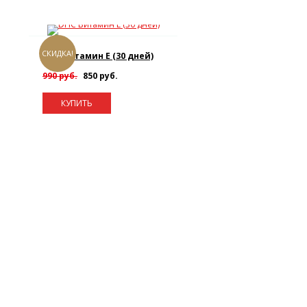
СКИДКА!
DHC Витамин E (30 дней)
990 руб.
850 руб.
КУПИТЬ