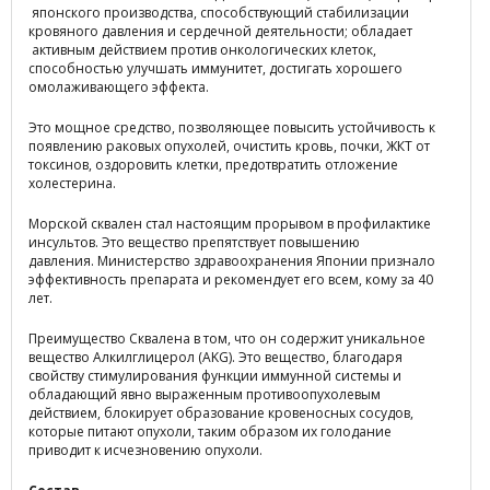
японского производства, способствующий стабилизации
кровяного давления и сердечной деятельности; обладает
активным действием против онкологических клеток,
способностью улучшать иммунитет, достигать хорошего
омолаживающего эффекта.
Это мощное средство, позволяющее повысить устойчивость к
появлению раковых опухолей, очистить кровь, почки, ЖКТ от
токсинов, оздоровить клетки, предотвратить отложение
холестерина.
Морской сквален стал настоящим прорывом в профилактике
инсультов. Это вещество препятствует повышению
давления. Министерство здравоохранения Японии признало
эффективность препарата и рекомендует его всем, кому за 40
лет.
Преимущество Сквалена в том, что он содержит уникальное
вещество Алкилглицерол (AKG). Это вещество, благодаря
свойству стимулирования функции иммунной системы и
обладающий явно выраженным противоопухолевым
действием, блокирует образование кровеносных сосудов,
которые питают опухоли, таким образом их голодание
приводит к исчезновению опухоли.