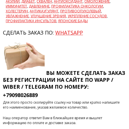
АКУЛИЙ
,
ДИАБЕТ
,
СКВАЛЕН
,
АНТИОКСИДАНТ
,
ОМОЛОЖЕНИЕ
,
ИММУНИТЕТ
,
ДАВЛЕНИНЕ
,
ПРОФИЛАКТИКА ОНКОЛОГИИ
,
ХОЛЕСТЕРИН
,
АНТИКАУГУЛЯНТ
,
ПРОТИВООПУХОЛЕВЫЙ
,
УВЛАЖНЕНИЕ
,
УЛУЧШЕНИЕ ЗРЕНИЯ
,
УКРЕПЛЕНИЕ СОСУДОВ
,
ПРОФИЛАКТИКА ИНСУЛЬТОВ
,
ЯПОНСКИЕ БАДЫ
СДЕЛАТЬ ЗАКАЗ ПО:
WHATSAPP
ВЫ МОЖЕТЕ СДЕЛАТЬ ЗАКАЗ
БЕЗ РЕГИСТРАЦИИ
НА САЙТЕ ПО WAPP /
WIBER / TELEGRAM ПО НОМЕРУ:
+79098026889
Для этого просто скопируйте ссылку на товар или кратко напишите
его наименование, указав желаемое количество.
Наш оператор ответит Вам в ближайшее время и вышлет
информацию по оплате и доставке заказа.