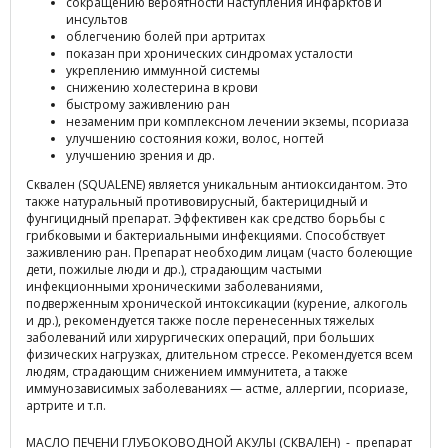
сокращению вероятности наступления инфарктов и
инсультов
облегчению болей при артритах
показан при хронических синдромах усталости
укреплению иммунной системы
снижению холестерина в крови
быстрому заживлению ран
незаменим при комплексном лечении экземы, псориаза
улучшению состояния кожи, волос, ногтей
улучшению зрения и др.
Сквален (SQUALENE) является уникальным антиоксидантом. Это
также натуральный противовирусный, бактерицидный и
фунгицидный препарат. Эффективен как средство борьбы с
грибковыми и бактериальными инфекциями. Способствует
заживлению ран. Препарат необходим лицам (часто болеющие
дети, пожилые люди и др.), страдающим частыми
инфекционными хроническими заболеваниями,
подверженным хронической интоксикации (курение, алкоголь
и др.), рекомендуется также после перенесенных тяжелых
заболеваний или хирургических операций, при больших
физических нагрузках, длительном стрессе. Рекомендуется всем
людям, страдающим снижением иммунитета, а также
иммунозависимых заболеваниях — астме, аллергии, псориазе,
артрите и т.п.
МАСЛО ПЕЧЕНИ ГЛУБОКОВОДНОЙ АКУЛЫ (СКВАЛЕН) - препарат