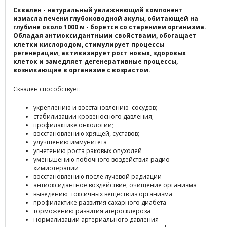
Сквален - натуральный увлажняющий компонент
измасла печени глубоководной акулы, обитающей на
глубине около 1000 м - борется со старением организма.
Обладая антиоксидантными свойствами, обогащает
клетки кислородом, стимулирует процессы
регенерации, активизирует рост новых, здоровых
клеток и замедляет дегенеративные процессы,
возникающие в организме с возрастом.
Сквален способствует:
укреплению и восстановлению сосудов;
стабилизации кровеносного давления;
профилактике онкологии;
восстановлению хрящей, суставов;
улучшению иммунитета
угнетению роста раковых опухолей
уменьшению побочного воздействия радио-
химиотерапии
восстановлению после лучевой радиации
антиоксидантное воздействие, очищение организма
выведению токсичных веществ из организма
профилактике развития сахарного диабета
торможению развития атеросклероза
нормализации артериального давления