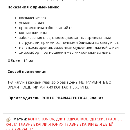
Показания к применению:
воспаление век
усталость глаз
профилактика заболеваний глаз
конъюнктивиты
заболевания глаз, спровоцированные зрительными
нагрузками, яркими солнечными бликами на снегу и т.п.
нечеткость зрения, вызванная сгущением глазной слизи
дискомфорт при ношении жестких контактных линз.
Объем :
13 мл
Способ применения
1-3 капли в каждый глаз, до 6 раз в день. НЕ ПРИМЕНЯТЬ ВО
ВРЕМЯ НОШЕНИИ МЯГКИХ КОНТАКТНЫХ ЛИНЗ.
Производитель: ROHTO PHARMACEUTICAL, Япония
Метки:
ROHTO
,
JUNIOR
,
ДЛЯ ПОДРОСТКОВ
,
ДЕТСКИЕ ГЛАЗНЫЕ
КАПЛИ
,
ГЛАЗНЫЕ КАПЛИ ЯПОНИЯ
,
ГЛАЗНЫЕ КАПЛИ ДЛЯ ДЕТЕЙ
,
ДЕТСКИЕ КАПЛИ