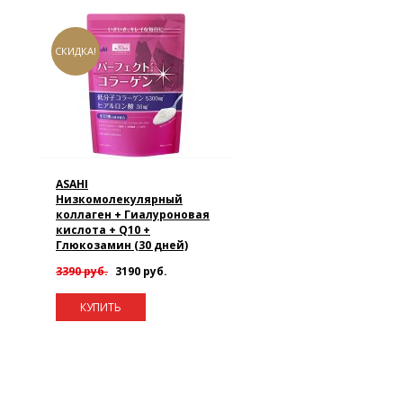
СКИДКА!
ASAHI
Низкомолекулярный
коллаген + Гиалуроновая
кислота + Q10 +
Глюкозамин (30 дней)
3390 руб.
3190 руб.
КУПИТЬ