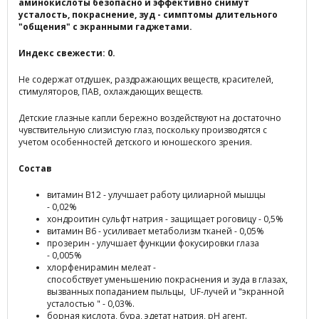
аминокислоты безопасно и эффективно снимут
усталость, покраснение, зуд - симптомы длительного
"общения" с экранными гаджетами.
Индекс свежести: 0.
Не содержат отдушек, раздражающих веществ, красителей,
стимуляторов, ПАВ, охлаждающих веществ.
Детские глазные капли бережно воздействуют на достаточно
чувствительную слизистую глаз, поскольку производятся с
учетом особенностей детского и юношеского зрения.
Состав
витамин В12 - улучшает работу цилиарной мышцы
- 0,02%
хондроитин сульфт натрия - защищает роговицу - 0,5%
витамин B6 - усиливает метаболизм тканей - 0,05%
прозерин - улучшает функции фокусировки глаза
- 0,005%
хлорфенирамин мелеат -
способствует уменьшению покраснения и зуда в глазах,
вызванных попаданием пыльцы, UF-лучей и "экранной
усталостью " - 0,03%.
борная кислота, бура, эдетат натрия, рН агент.