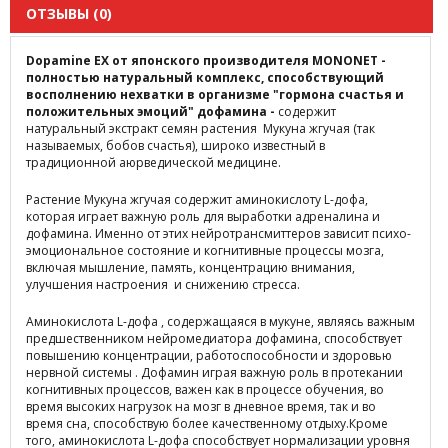
ОТЗЫВЫ (0)
Dopamine EX от японского производителя MONONET -
полностью натуральный комплекс, способствующий
восполнению нехватки в организме "гормона счастья и
положительных эмоций" дофамина -
содержит
натуральный экстракт семян растения Мукуна жгучая (так
называемых, бобов счастья), широко известный в
традиционной аюрведической медицине.
Растение Мукуна жгучая содержит аминокислоту L-дофа,
которая играет важную роль для выработки адреналина и
дофамина. Именно от этих нейротрансмиттеров зависит психо-
эмоциональное состояние и когнитивные процессы мозга,
включая мышление, память, концентрацию внимания,
улучшения настроения и снижению стресса.
Аминокислота L-дофа , содержащаяся в мукуне, являясь важным
предшественником нейромедиатора дофамина, способствует
повышению концентрации, работоспособности и здоровью
нервной системы . Дофамин играя важную роль в протекании
когнитивных процессов, важен как в процессе обучения, во
время высоких нагрузок на мозг в дневное время, так и во
время сна, способствую более качественному отдыху.Кроме
того, аминокислота L-дофа способствует нормализации уровня