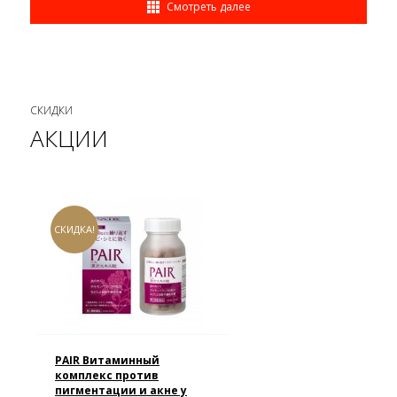
Смотреть далее
СКИДКИ
АКЦИИ
СКИДКА!
PAIR Витаминный
комплекс против
пигментации и акне у