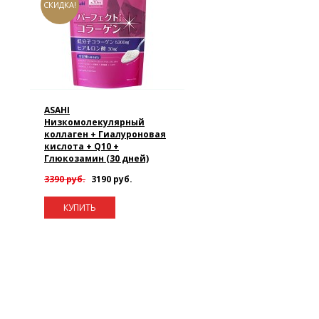
СКИДКА!
ASAHI
Низкомолекулярный
коллаген + Гиалуроновая
кислота + Q10 +
Глюкозамин (30 дней)
3390 руб.
3190 руб.
КУПИТЬ