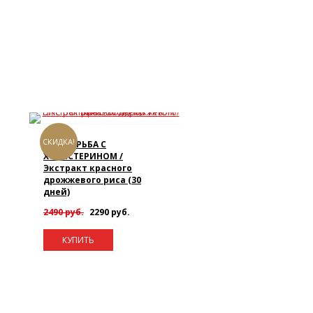
СКИДКА!
DHC БОРЬБА С
ХОЛЕСТЕРИНОМ /
Экстракт красного
дрожжевого риса (30
дней)
2490 руб.
2290 руб.
КУПИТЬ