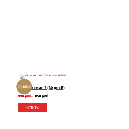
СКИДКА!
DHC Витамин E (30 дней)
990 руб.
850 руб.
КУПИТЬ