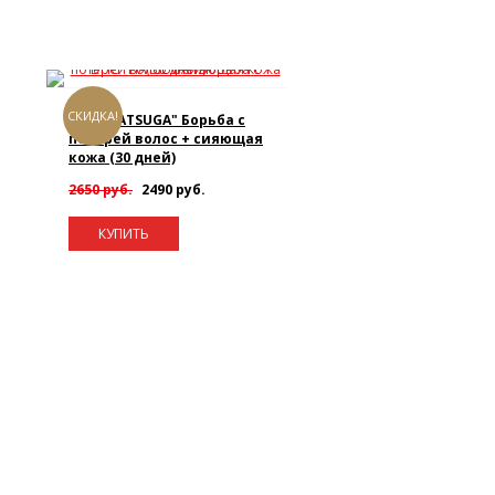
СКИДКА!
DHC "HATSUGA" Борьба с
потерей волос + сияющая
кожа (30 дней)
2650 руб.
2490 руб.
КУПИТЬ