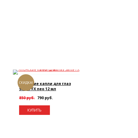
СКИДКА!
Японские капли для глаз
Sante FX neo 12 мл
850 руб.
790 руб.
КУПИТЬ