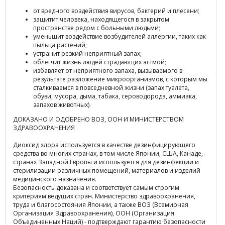
от вредного воздействия вирусов, бактерий и плесени;
защитит человека, находящегося в закрытом
пространстве рядом с больными людьми;
уменьшит воздействие возбудителей аллергии, таких как
пыльца растений;
устранит резкий неприятный запах;
облегчит жизнь людей страдающих астмой;
избавляет от неприятного запаха, вызываемого в
результате разложение микроорганизмов, с которым мы
сталкиваемся в повседневной жизни (запах туалета,
обуви, мусора, дыма, табака, сероводорода, аммиака,
запахов животных).
ДОКАЗАНО И ОДОБРЕНО ВОЗ, ООН И МИНИСТЕРСТВОМ
ЗДРАВООХРАНЕНИЯ
Диоксид хлора используется в качестве дезинфицирующего
средства во многих странах, в том числе Японии, США, Канаде,
странах Западной Европы и используется для дезинфекции и
стерилизации различных помещений, материалов и изделий
медицинского назначения.
Безопасность доказана и соответствует самым строгим
критериям ведущих стран. Министерство здравоохранения,
труда и благосостояния Японии, а также ВОЗ (Всемирная
Организация Здравоохранения), ООН (Организация
Объединенных Наций) - подтверждают гарантию безопасности