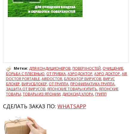
Метки:
ДЛЯ КОНДИЦИОНЕРОВ
,
ПОВЕРХНОСТЕЙ
,
ОЧИЩЕНИЕ
,
БОРЬБА С ПЛЕСЕНЬЮ
,
ОТ ГРИБКА
,
АЭРОДОКТОР
,
АЭРО ДОКТОР
,
AIR
DOCTOR PORTABLE
,
AIRDOCTOR
,
БЛОКАТОР ВИРУСОВ
,
ВИРУС
БЛОКЕР
,
ВИРУСБЛОКЕР
,
ОТ ГРИППА
,
ПРОФИЛАКТИКА ГРИППА
,
ЗАЩИТА ОТ ВИРУСОВ
,
ЯПОНСКИЕ ТОВАРЫ КУПИТЬ
,
ЯПОНСКИЕ
ТОВАРЫ
,
ТОВАРЫ ИЗ ЯПОНИИ
,
ДИОКСИД ХЛОРА
,
ГРИПП
СДЕЛАТЬ ЗАКАЗ ПО:
WHATSAPP