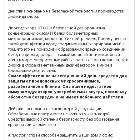
Действие основано на безопасной технологии производства
диоксида хлора.
Диоксид хлора (Cl O2) в безопасной для организма
концентрации окисляет белки болезнетворных
микроорганизмов, мгновенно их нейтрализуя. Преимущество
такой дезинфекции перед традиционным "хлорированием" в
том, что это не приводит к образованию вредных соединений.
Сегодня диоксид хлора — самый мощный антимикробный
агент в мире. Авторитетные учёные разных стран полагают, что
диоксид хлора станет важным дезинфектором в мире в
ближайшие десятилетия.
Самое эффективное на сегодняшний день средство для
защиты от вредоносных микроорганизмов,
разработанное в Японии. Он лишен недостатков
иммуномодуляторов, употребляемых внутрь, поскольку
абсолютно безвреден и не имеет побочного действия
.
Действие основано на кислородной деодорации.
Обработанные поверхности не нужно смывать водой.
Средство высокой степени безопасности без образования
вредных тригалометанов.
AirDoctor / спрей способен защитить Ваши дом и офис: