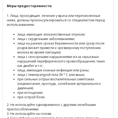
Меры предосторожности
1. Лица, проходящие лечение у врача или перечисленные
ниже, должны проконсультироваться со специалистом перед
использованием:
лица, имеющие злокачественные опухоли;
лица с сердечными заболеваниями;
лица на ранних сроках беременности или сразу после
родов (может привести к чрезмерному поступлению
молока во время лактации);
лица с сенсорными нарушениями из-за серьезных
нарушений периферического кровообращения, таких
как диабет и т.п.;
лица, имеющие кожные инфекции или раны;
лица с температурой тела 38 ° C или выше;
при сильных острых воспалительных симптомах
(недомогание, простуда , колебания артериального
давления)
при истощении;
при острой боли.
2. Не используйте одновременно с другими лечебными
приспособлениями.
3. Не используйте на голове.