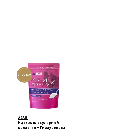
СКИДКА!
ASAHI
Низкомолекулярный
коллаген + Гиалуроновая